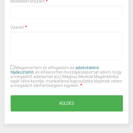
Mobiltelefonszám
*
Üzenet
*
Megismertem és elfogadom az
adatvédelmi
tájékoztatót
, és kifejezetten hozzájárulásomat adom, hogy
a megadott adataimat a(z) Magnus Medical Magánklinika
saját célra kezelje, munkatársai kapcsolatba lépjenek velem
a megadott elérhetőségeim egyikén.
*
KÜLDÉS